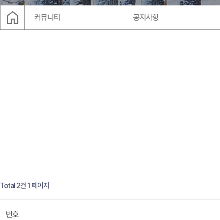
arr
home
커뮤니티
공지사항
Total 2건
1 페이지
번호