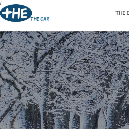
/
THE 